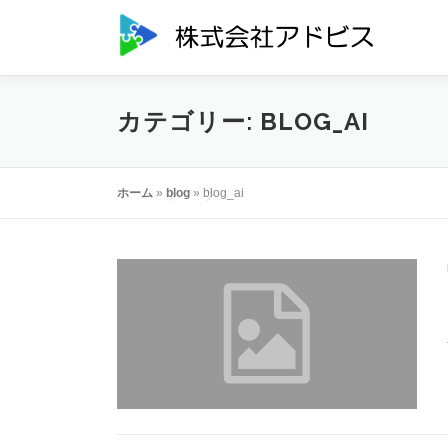
コ
ン
テ
ン
ツ
カテゴリー:
BLOG_AI
へ
ス
キ
ッ
ホーム
»
blog
»
blog_ai
プ