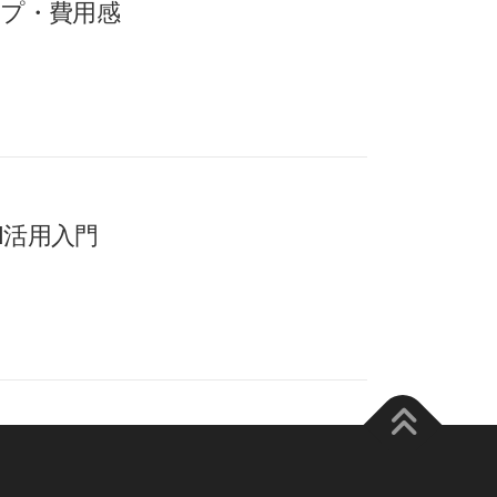
ップ・費用感
I活用入門