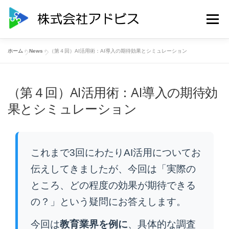
コ
ン
メニュー
テ
ン
ツ
ホーム
»
News
»
（第４回）AI活用術：AI導入の期待効果とシミュレーション
へ
HOME
SERVICES
NEWS
CONTACT
ス
キ
ッ
（第４回）AI活用術：AI導入の期待効
ABOUT US
PRIVACY POLICY
プ
果とシミュレーション
これまで3回にわたりAI活用についてお
伝えしてきましたが、今回は「実際の
ところ、どの程度の効果が期待できる
の？」という疑問にお答えします。
今回は
教育業界を例に
、具体的な調査