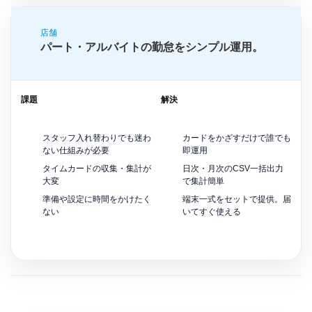
店舗
パート・アルバイトの勤怠をシンプル運用。
課題
解決
スタッフ入れ替わりでも迷わ
カードをかざすだけで誰でも
ない仕組みが必要
即運用
タイムカードの収集・集計が
日次・月次のCSV一括出力
大変
で集計簡単
準備や設定に時間をかけたく
端末一式をセットで提供。届
ない
いてすぐ使える