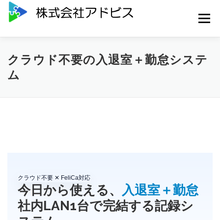
コ
ン
メニュー
テ
ン
ツ
へ
HOME
SERVICES
NEWS
CONTACT
クラウド不要の入退室＋勤怠システ
ス
キ
ム
ッ
プ
ABOUT US
PRIVACY POLICY
クラウド不要 ✕ FeliCa対応
今日から使える、
入退室＋勤怠
社内LAN1台で完結する記録シ