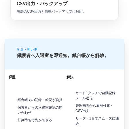
CSV出力・バックアップ
履歴のCSV出力と自動バックアップに対応。
学童・習い事
保護者へ入退室を即通知。紙台帳から解放。
課題
解決
カード1タッチで自動記録・
メール送信
紙台帳での記録・転記が負担
管理画面から履歴検索・
保護者からの入退室確認の問
CSV出力
い合わせ
リーダー1台でスムーズに通
打刻待ちで列ができる
過