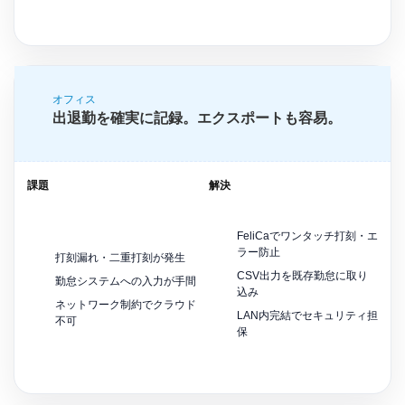
オフィス
出退勤を確実に記録。エクスポートも容易。
課題
解決
FeliCaでワンタッチ打刻・エ
ラー防止
打刻漏れ・二重打刻が発生
CSV出力を既存勤怠に取り
勤怠システムへの入力が手間
込み
ネットワーク制約でクラウド
LAN内完結でセキュリティ担
不可
保