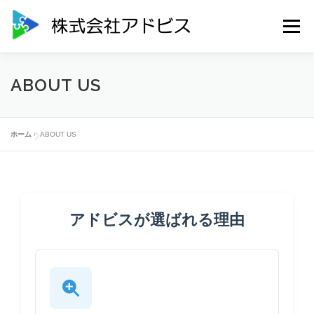
コ
ン
メニュー
テ
ン
ツ
へ
HOME
SERVICES
NEWS
CONTACT
ABOUT US
ス
キ
ッ
ABOUT US
PRIVACY POLICY
プ
ホーム
»
ABOUT US
アドビスが選ばれる理由